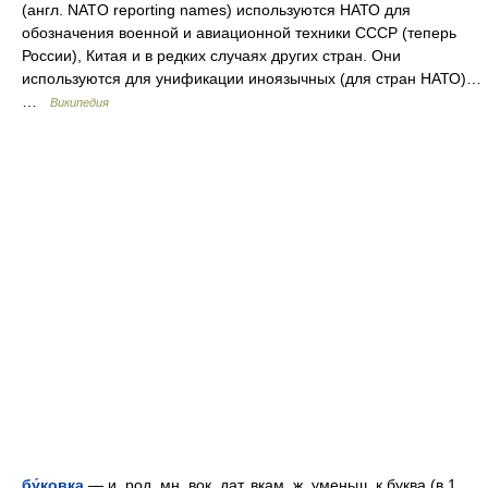
(англ. NATO reporting names) используются НАТО для
обозначения военной и авиационной техники СССР (теперь
России), Китая и в редких случаях других стран. Они
используются для унификации иноязычных (для стран НАТО)…
…
Википедия
бу́ковка
— и, род. мн. вок, дат. вкам, ж. уменьш. к буква (в 1