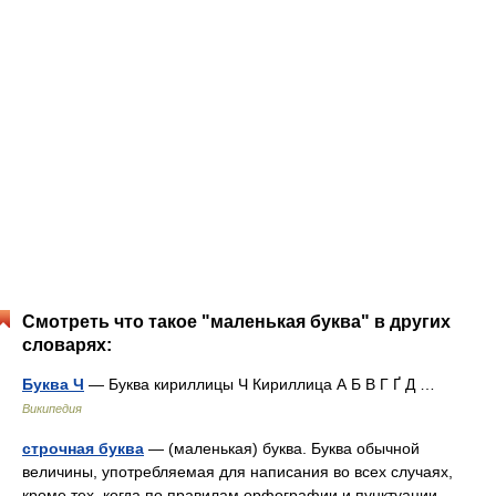
Смотреть что такое "маленькая буква" в других
словарях:
Буква Ч
— Буква кириллицы Ч Кириллица А Б В Г Ґ Д …
Википедия
строчная буква
— (маленькая) буква. Буква обычной
величины, употребляемая для написания во всех случаях,
кроме тех, когда по правилам орфографии и пунктуации