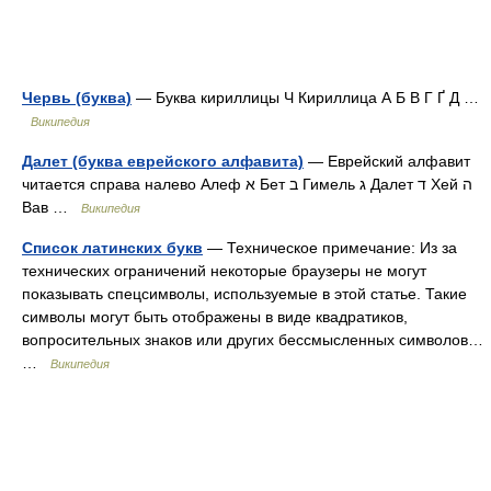
Червь (буква)
— Буква кириллицы Ч Кириллица А Б В Г Ґ Д …
Википедия
Далет (буква еврейского алфавита)
— Еврейский алфавит
читается справа налево Алеф א Бет ב Гимель ג Далет ד Хей ה
Вав …
Википедия
Список латинских букв
— Техническое примечание: Из за
технических ограничений некоторые браузеры не могут
показывать спецсимволы, используемые в этой статье. Такие
символы могут быть отображены в виде квадратиков,
вопросительных знаков или других бессмысленных символов…
…
Википедия