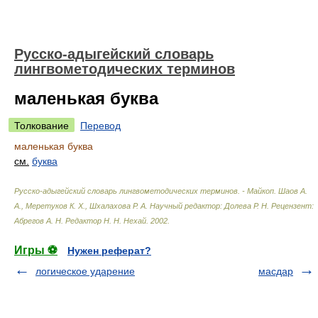
Русско-адыгейский словарь
лингвометодических терминов
маленькая буква
Толкование
Перевод
маленькая буква
см.
буква
Русско-адыгейский словарь лингвометодических терминов. - Майкоп
.
Шаов А.
А., Меретуков К. Х., Шхалахова Р. А. Научный редактор: Долева Р. Н. Рецензент:
Абрегов А. Н. Редактор Н. Н. Нехай
.
2002
.
Игры ⚽
Нужен реферат?
логическое ударение
масдар